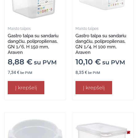
Maisto talpos
Maisto talpos
Gastro talpa su sandariu
Gastro talpa su sandariu
dangčiu, polipropilenas,
dangčiu, polipropilenas,
GN 1/6, H 150 mm,
GN 1/4, H 100 mm,
Araven
Araven
8,88
€
10,10
€
su PVM
su PVM
7,34
€
8,35
€
be PVM
be PVM
Į krepšelį
Į krepšelį