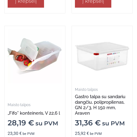
Į krepšelį
Į krepšelį
Maisto talpos
Gastro talpa su sandariu
dangčiu, polipropilenas,
Maisto talpos
GN 2/3, H 150 mm,
„Fifo” konteineris, V 22,6 l
Araven
28,19
€
31,36
€
su PVM
su PVM
23,30
€
25,92
€
be PVM
be PVM