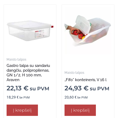
Maisto talpos
Gastro talpa su sandariu
dangčiu, polipropilenas,
Maisto talpos
GN 1/2, H 100 mm,
Araven
„Fifo” konteineris, V 16 l
22,13
€
24,93
€
su PVM
su PVM
18,29
€
20,60
€
be PVM
be PVM
Į krepšelį
Į krepšelį