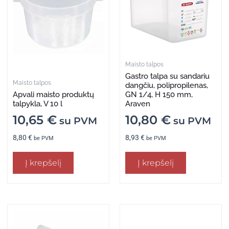
Maisto talpos
Gastro talpa su sandariu
Maisto talpos
dangčiu, polipropilenas,
Apvali maisto produktų
GN 1/4, H 150 mm,
talpykla, V 10 l
Araven
10,65
€
10,80
€
su PVM
su PVM
8,80
€
8,93
€
be PVM
be PVM
Į krepšelį
Į krepšelį