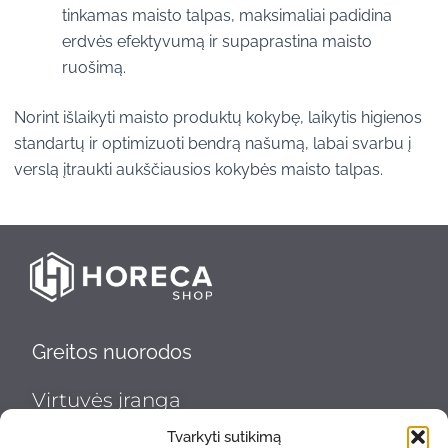
tinkamas maisto talpas, maksimaliai padidina
erdvės efektyvumą ir supaprastina maisto
ruošimą.
Norint išlaikyti maisto produktų kokybę, laikytis higienos
standartų ir optimizuoti bendrą našumą, labai svarbu į
verslą įtraukti aukščiausios kokybės maisto talpas.
Greitos nuorodos
Virtuvės įranga
Tvarkyti sutikimą
Indų plovimas ir higiena