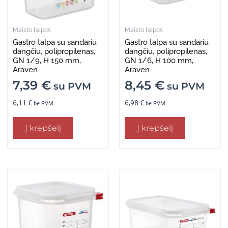
Maisto talpos
Maisto talpos
Gastro talpa su sandariu
Gastro talpa su sandariu
dangčiu, polipropilenas,
dangčiu, polipropilenas,
GN 1/9, H 150 mm,
GN 1/6, H 100 mm,
Araven
Araven
7,39
€
8,45
€
su PVM
su PVM
6,11
€
6,98
€
be PVM
be PVM
Į krepšelį
Į krepšelį