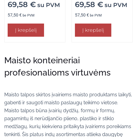
69,58
€
69,58
€
su PVM
su PVM
57,50
€
57,50
€
be PVM
be PVM
Į krepšelį
Į krepšelį
Maisto konteineriai
profesionalioms virtuvėms
Maisto talpos skirtos įvairiems maisto produktams laikyti,
gabenti ir saugoti maisto paslaugų teikimo vietose.
Maisto talpos būna įvairių dydžių, formų ir formų,
pagamintų iš nerūdijančio plieno, plastiko ir stiklo
medžiagų, kurių kiekviena pritaikyta įvairiems poreikiams
tenkinti. Šis platus indų asortimentas atlieka daugybę