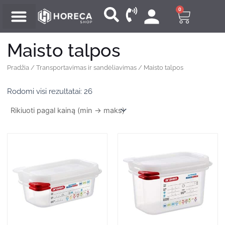
Pereiti
0
Cart
prie
turinio
Maisto talpos
Pradžia
/
Transportavimas ir sandėliavimas
/ Maisto talpos
Rūšiuojama
pagal
Rodomi visi rezultatai: 26
kainą:
nuo
mažos
iki
didelės