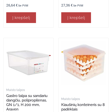
26,64
€
27,36
€
be PVM
be PVM
Į krepšelį
Į krepšelį
Maisto talpos
Gastro talpa su sandariu
Maisto talpos
dangčiu, polipropilenas,
GN 1/1, H 200 mm,
Kiaušinių konteineris su 8
Araven
padėklais