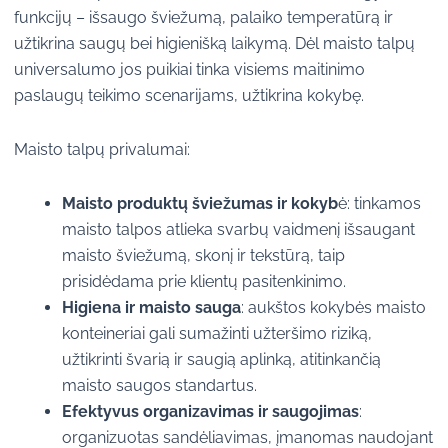
funkcijų – išsaugo šviežumą, palaiko temperatūrą ir
užtikrina saugų bei higienišką laikymą. Dėl maisto talpų
universalumo jos puikiai tinka visiems maitinimo
paslaugų teikimo scenarijams, užtikrina kokybę.
Maisto talpų privalumai:
Maisto produktų šviežumas ir kokyb
ė: tinkamos
maisto talpos atlieka svarbų vaidmenį išsaugant
maisto šviežumą, skonį ir tekstūrą, taip
prisidėdama prie klientų pasitenkinimo.
Higiena ir maisto sauga
: aukštos kokybės maisto
konteineriai gali sumažinti užteršimo riziką,
užtikrinti švarią ir saugią aplinką, atitinkančią
maisto saugos standartus.
Efektyvus organizavimas ir saugojimas
:
organizuotas sandėliavimas, įmanomas naudojant