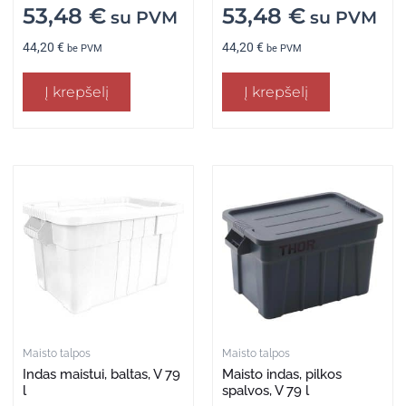
53,48
€
53,48
€
su PVM
su PVM
44,20
€
44,20
€
be PVM
be PVM
Į krepšelį
Į krepšelį
Maisto talpos
Maisto talpos
Indas maistui, baltas, V 79
Maisto indas, pilkos
l
spalvos, V 79 l