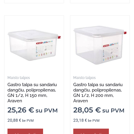
Maisto talpos
Maisto talpos
Gastro talpa su sandariu
Gastro talpa su sandariu
dangčiu, polipropilenas,
dangčiu, polipropilenas,
GN 1/2, H 150 mm,
GN 1/2, H 200 mm,
Araven
Araven
25,26
€
28,05
€
su PVM
su PVM
20,88
€
23,18
€
be PVM
be PVM