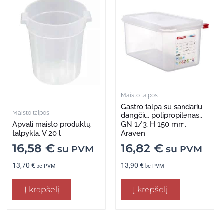
Maisto talpos
Gastro talpa su sandariu
Maisto talpos
dangčiu, polipropilenas,,
Apvali maisto produktų
GN 1/3, H 150 mm,
talpykla, V 20 l
Araven
16,58
€
16,82
€
su PVM
su PVM
13,70
€
13,90
€
be PVM
be PVM
Į krepšelį
Į krepšelį