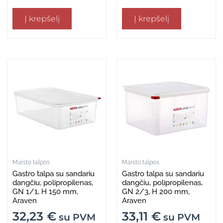
Į krepšelį
Į krepšelį
Maisto talpos
Maisto talpos
Gastro talpa su sandariu
Gastro talpa su sandariu
dangčiu, polipropilenas,
dangčiu, polipropilenas,
GN 1/1, H 150 mm,
GN 2/3, H 200 mm,
Araven
Araven
32,23
€
33,11
€
su PVM
su PVM