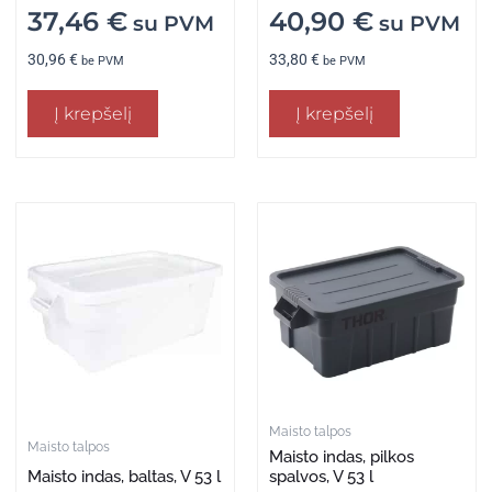
37,46
€
40,90
€
su PVM
su PVM
30,96
€
33,80
€
be PVM
be PVM
Į krepšelį
Į krepšelį
Maisto talpos
Maisto talpos
Maisto indas, pilkos
Maisto indas, baltas, V 53 l
spalvos, V 53 l