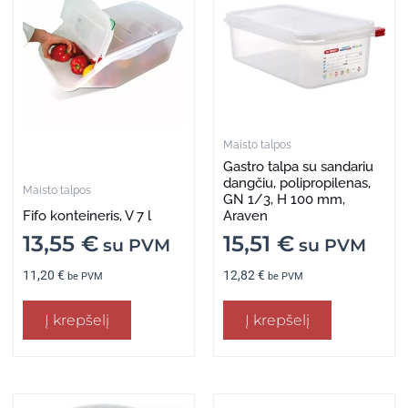
Maisto talpos
Gastro talpa su sandariu
dangčiu, polipropilenas,
Maisto talpos
GN 1/3, H 100 mm,
Fifo konteineris, V 7 l
Araven
13,55
€
15,51
€
su PVM
su PVM
11,20
€
12,82
€
be PVM
be PVM
Į krepšelį
Į krepšelį