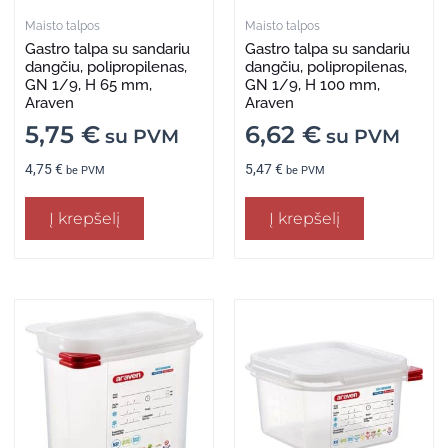
Maisto talpos
Maisto talpos
Gastro talpa su sandariu
Gastro talpa su sandariu
dangčiu, polipropilenas,
dangčiu, polipropilenas,
GN 1/9, H 65 mm,
GN 1/9, H 100 mm,
Araven
Araven
5,75
€
6,62
€
su PVM
su PVM
4,75
€
5,47
€
be PVM
be PVM
Į krepšelį
Į krepšelį