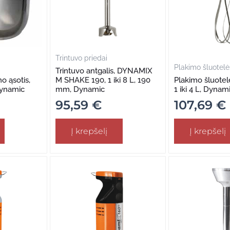
Trintuvo priedai
Plakimo šluotelė
Trintuvo antgalis, DYNAMIX
o ąsotis,
M SHAKE 190, 1 iki 8 L, 190
Plakimo šluote
Dynamic
mm, Dynamic
1 iki 4 L, Dynam
95,59
€
107,69
€
Į krepšelį
Į krepšelį