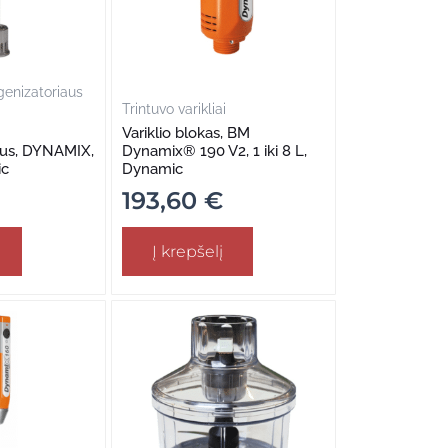
genizatoriaus
Trintuvo varikliai
Variklio blokas, BM
ius, DYNAMIX,
Dynamix® 190 V2, 1 iki 8 L,
ic
Dynamic
193,60
€
Į krepšelį