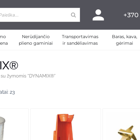
+370
imo
Nerūdijančio
Transportavimas
Baras, kava,
o įranga
Open Indų plovimo įranga, Higiena
Open Nerūdijančio plieno gamini
Open Transport
iena
plieno gaminiai
ir sandėliavimas
gėrimai
IX®
i su žymomis “DYNAMIX®”
Rūšiuojama
pagal
tai: 23
kainą:
nuo
mažos
iki
didelės