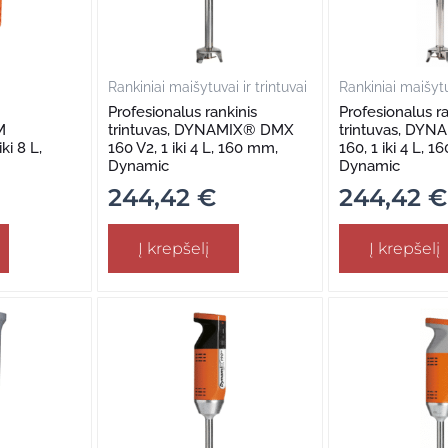
Rankiniai maišytuvai ir trintuvai
Rankiniai maišytuv
Profesionalus rankinis
Profesionalus ra
M
trintuvas, DYNAMIX® DMX
trintuvas, DY
ki 8 L,
160 V2, 1 iki 4 L, 160 mm,
160, 1 iki 4 L, 
Dynamic
Dynamic
244,42
€
244,42
€
Į krepšelį
Į krepšelį