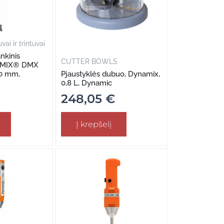
ai ir trintuvai
nkinis
CUTTER BOWLS
NAMIX® DMX
160 mm,
Pjaustyklės dubuo, Dynamix,
0,8 L, Dynamic
248,05
€
Į krepšelį