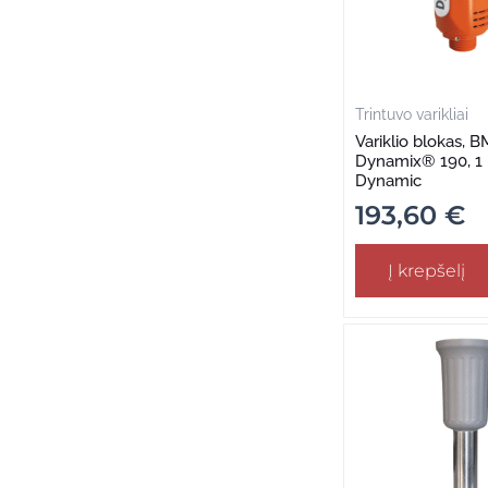
Trintuvo varikliai
Variklio blokas, B
Dynamix® 190, 1 i
Dynamic
193,60
€
Į krepšelį