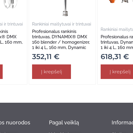
 ir trintuvai
Rankiniai maišytuvai ir trintuvai
Rankiniai maišytuv
inis
Profesionalus rankinis
mix® DMX
trintuvas, DYNAMIX® DMX
Profesionalus ra
4 L, 160 mm,
160 blender / homogenizer,
trintuvas, Dyna
1 iki 4 L, 160 mm, Dynamic
1 iki 4 L, 160 
352,11
€
618,31
€
Į krepšelį
Į krepšelį
tos nuorodos
Pagal veiklą
Informac