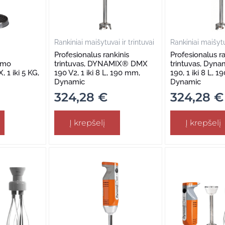
Rankiniai maišytuvai ir trintuvai
Rankiniai maišytuv
Profesionalus rankinis
Profesionalus ra
nimo
trintuvas, DYNAMIX® DMX
trintuvas, Dyn
 1 iki 5 KG,
190 V2, 1 iki 8 L, 190 mm,
190, 1 iki 8 L, 
Dynamic
Dynamic
324,28
€
324,28
€
Į krepšelį
Į krepšelį