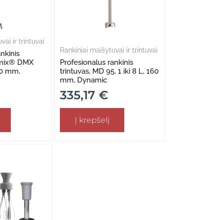
ai ir trintuvai
Rankiniai maišytuvai ir trintuvai
nkinis
amix® DMX
Profesionalus rankinis
190 mm,
trintuvas, MD 95, 1 iki 8 L, 160
mm, Dynamic
335,17
€
Į krepšelį