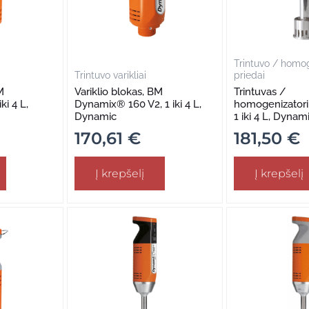
Trintuvo / homo
Trintuvo varikliai
priedai
M
Variklio blokas, BM
Trintuvas /
i 4 L,
Dynamix® 160 V2, 1 iki 4 L,
homogenizator
Dynamic
1 iki 4 L, Dynam
170,61
€
181,50
€
Į krepšelį
Į krepšelį