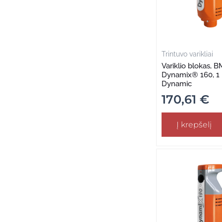
Trintuvo varikliai
Variklio blokas, B
Dynamix® 160, 1 ik
Dynamic
170,61
€
Į krepšelį