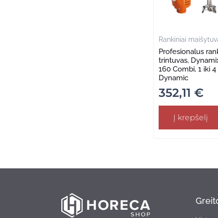
Rankiniai maišytuvai
Profesionalus rank
trintuvas, Dyna
160 Combi, 1 iki 
Dynamic
352,11
€
Į krepšelį
Grei