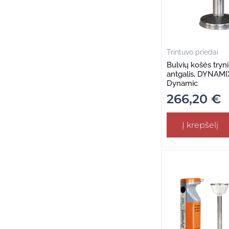
Trintuvo priedai
Bulvių košės try
antgalis, DYNAMIX,
Dynamic
266,20
€
Į krepšelį