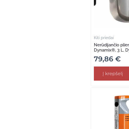
Kiti priedai
Nerūdijančio plien
Dynamix®, 3 L, 
79,86
€
Į krepšelį