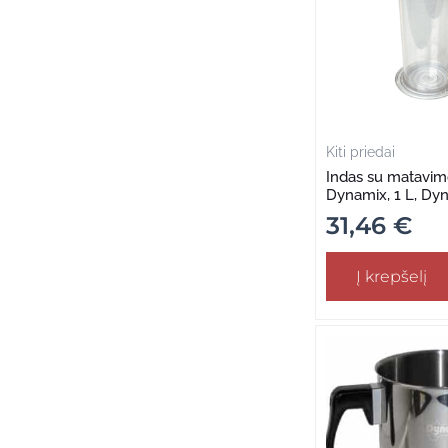
Kiti priedai
Indas su matavim
Dynamix, 1 L, Dy
31,46
€
Į krepšelį