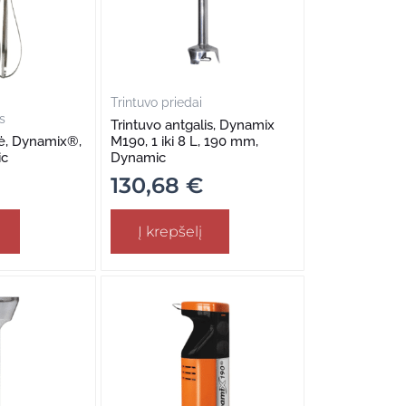
Trintuvo priedai
s
Trintuvo antgalis, Dynamix
lė, Dynamix®,
M190, 1 iki 8 L, 190 mm,
ic
Dynamic
130,68
€
Į krepšelį