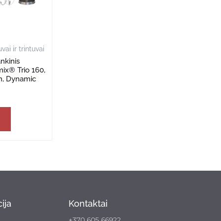
ai ir trintuvai
nkinis
mix® Trio 160,
mm, Dynamic
ija
Kontaktai
+370 605 66922