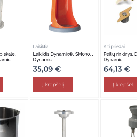
Laikikliai
Kiti priedai
o skale,
Laikiklis Dynamix®, SM030, ,
Peilių rinkinys, 
namic
Dynamic
Dynamic
35,09
€
64,13
€
Į krepšelį
Į krepšelį