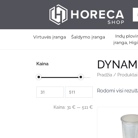
Pereiti
prie
turinio
Indų plov
Virtuvės įranga
Šaldymo įranga
Open Virtuvės įranga
Open Šaldym
įranga, Hig
DYNAM
Kaina
Pradžia
/ Produkta
Rodomi visi rezulta
Kaina:
31
€
—
511
€