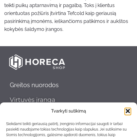
teikti puikų aptarnavimą ir pagalbą. Toks į klientus
orientuotas požiūris įtvirtina Tefcold kaip geriausią
pasirinkimą įmonėms, ieškančioms patikimos ir aukštos
kokybės šaldymo įrangos.
Greitos nuorodos
Virtuvės įranga
Indų plovimas ir higiena
Tvarkyti sutikimą
Nerūdijančio plieno gaminiai
Siekdami teikti geriausią patirtį, įrenginio informacijai saugoti ir (arba)
pasiekti naudojame tokias technologijas kaip slapukus. Jei sutiksime su
šiomis technologijomis, galėsime apdoroti duomenis, tokius kaip
Šaldymo įranga