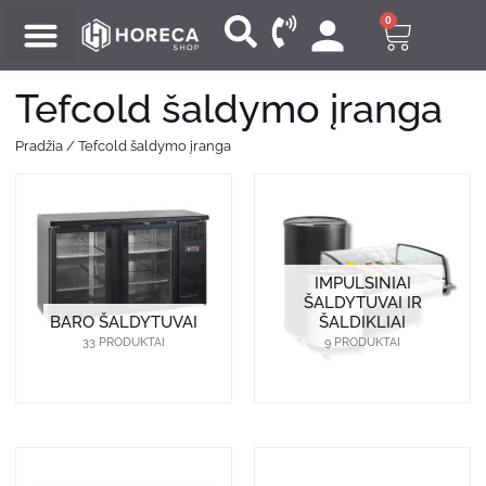
Pereiti
0
Cart
prie
turinio
Tefcold šaldymo įranga
Pradžia
/ Tefcold šaldymo įranga
IMPULSINIAI
ŠALDYTUVAI IR
BARO ŠALDYTUVAI
ŠALDIKLIAI
33 PRODUKTAI
9 PRODUKTAI