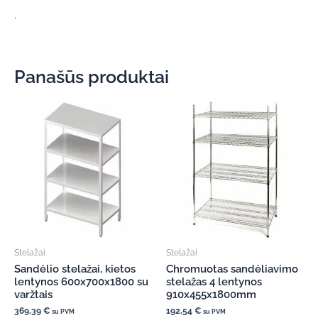
.
Panašūs produktai
Stelažai
Stelažai
Sandėlio stelažai, kietos
Chromuotas sandėliavimo
lentynos 600x700x1800 su
stelažas 4 lentynos
varžtais
910x455x1800mm
369,39
€
192,54
€
su PVM
su PVM