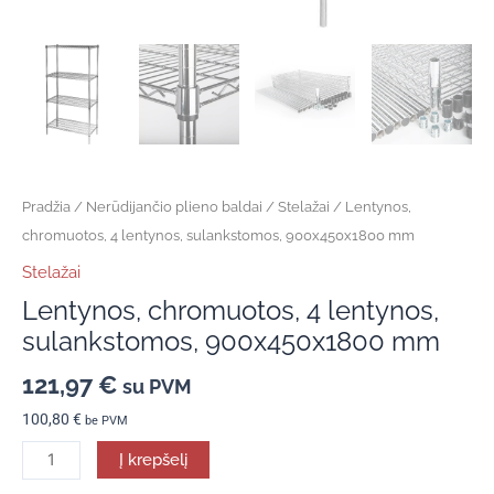
Pradžia
/
Nerūdijančio plieno baldai
/
Stelažai
/ Lentynos,
chromuotos, 4 lentynos, sulankstomos, 900x450x1800 mm
Stelažai
Lentynos, chromuotos, 4 lentynos,
sulankstomos, 900x450x1800 mm
121,97
€
su PVM
100,80
€
be PVM
Į krepšelį