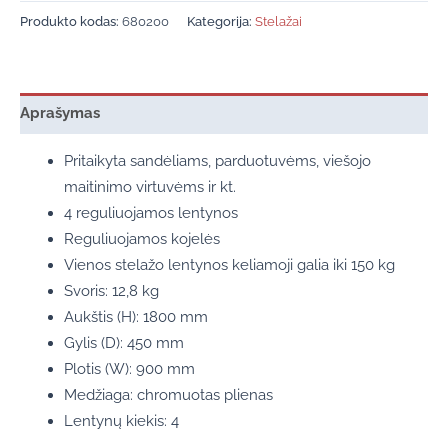
Produkto kodas:
680200
Kategorija:
Stelažai
Aprašymas
Pritaikyta sandėliams, parduotuvėms, viešojo
maitinimo virtuvėms ir kt.
4 reguliuojamos lentynos
Reguliuojamos kojelės
Vienos stelažo lentynos keliamoji galia iki 150 kg
Svoris: 12,8 kg
Aukštis (H): 1800 mm
Gylis (D): 450 mm
Plotis (W): 900 mm
Medžiaga: chromuotas plienas
Lentynų kiekis: 4