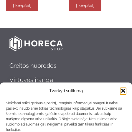
Į krepšelį
Į krepšelį
Greitos nuorodos
Virtuvės įranga
Indų plovimas ir higiena
Tvarkyti sutikimą
Nerūdijančio plieno gaminiai
Siekdami teikti geriausią patirtį, įrenginio informacijai saugoti ir (arba)
pasiekti naudojame tokias technologijas kaip slapukus. Jei sutiksime su
šiomis technologijomis, galėsime apdoroti duomenis, tokius kaip
Šaldymo įranga
naršymo elgsena arba unikalūs ID šioje svetainėje. Nesutikimas arba
sutikimo atšaukimas gali neigiamai paveikti tam tikras funkcijas ir
Transportavimas ir sandėliavimas
funkcijas.