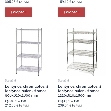
305,28
€
159,12
€
be PVM
be PVM
Į krepšelį
Į krepšelį
Stelažai
Stelažai
Lentynos, chromuotos, 4
Lentynos, chromuotos, 4
lentynos, sulankstomos,
lentynos, sulankstomos,
908x610x1800 mm
1220x610x1800 mm
256,88
€
289,24
€
su PVM
su PVM
212,30
€
239,04
€
be PVM
be PVM