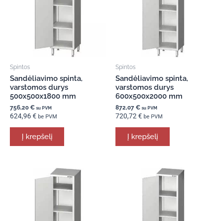
Spintos
Spintos
Sandėliavimo spinta,
Sandėliavimo spinta,
varstomos durys
varstomos durys
500x500x1800 mm
600x500x2000 mm
756,20
€
872,07
€
su PVM
su PVM
624,96
€
720,72
€
be PVM
be PVM
Į krepšelį
Į krepšelį