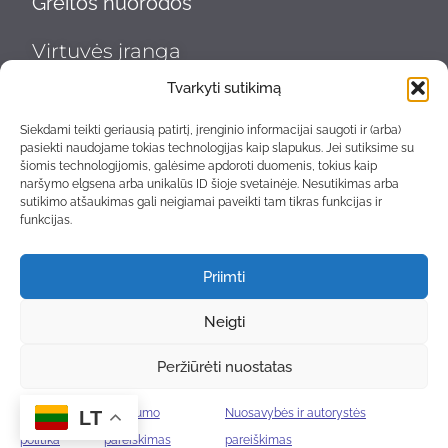
Greitos nuorodos
Virtuvės įranga
Indų plovimas ir higiena
Tvarkyti sutikimą
Nerūdijančio plieno gaminiai
Siekdami teikti geriausią patirtį, įrenginio informacijai saugoti ir (arba)
pasiekti naudojame tokias technologijas kaip slapukus. Jei sutiksime su
šiomis technologijomis, galėsime apdoroti duomenis, tokius kaip
Šaldymo įranga
naršymo elgsena arba unikalūs ID šioje svetainėje. Nesutikimas arba
sutikimo atšaukimas gali neigiamai paveikti tam tikras funkcijas ir
Transportavimas ir sandėliavimas
funkcijas.
Baras, kava ir gėrimai
Priimti
Virtuvės reikmenys
Neigti
Serviravimo reikmenys
Peržiūrėti nuostatas
Informacija
Slapukų
Privatumo
Nuosavybės ir autorystės
LT
Kontaktai
politika
pareiškimas
pareiškimas