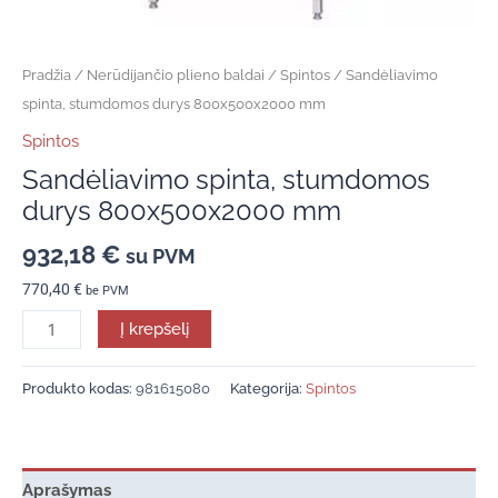
Pradžia
/
Nerūdijančio plieno baldai
/
Spintos
/ Sandėliavimo
spinta, stumdomos durys 800x500x2000 mm
Spintos
Sandėliavimo spinta, stumdomos
durys 800x500x2000 mm
932,18
€
su PVM
770,40
€
be PVM
Į krepšelį
Produkto kodas:
981615080
Kategorija:
Spintos
Aprašymas