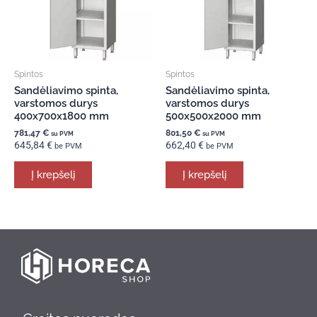
Spintos
Spintos
Sandėliavimo spinta,
Sandėliavimo spinta,
varstomos durys
varstomos durys
400x700x1800 mm
500x500x2000 mm
781,47
€
801,50
€
su PVM
su PVM
645,84
€
662,40
€
be PVM
be PVM
Į krepšelį
Į krepšelį